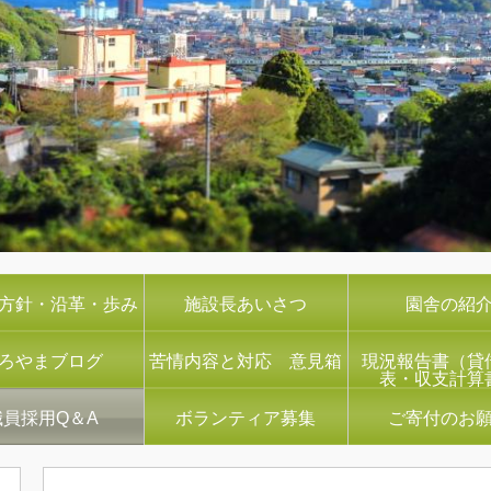
方針・沿革・歩み
施設長あいさつ
園舎の紹
ろやまブログ
苦情内容と対応 意見箱
現況報告書（貸
表・収支計算
職員採用Q＆A
ボランティア募集
ご寄付のお