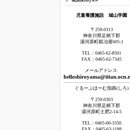
職員採用Q＆A
児童養護施設 城山学園
〒259-0313
神奈川県足
柄下
郡
湯河原町鍛冶屋605-1
TEL：0465‐62‐8501
FAX：0465‐62‐7345
メールアドレス
helloshiroyama@titan.ocn.n
ぐるーぷほーむ指路(しろ)
〒259-0303
神奈川県足柄下郡
湯河原町土肥2-14-5
TEL：0465-60-3350
FAX：0465-63-1188