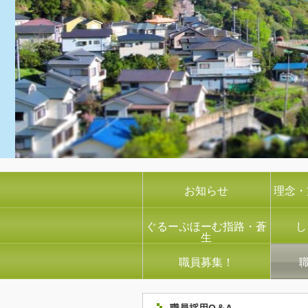
お知らせ
理念・
ぐるーぷほーむ指路・蒼
し
生
職員募集！