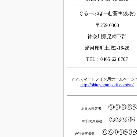
ぐるーぷほーむ蒼生(あお)
〒259-0303
神奈川県足柄下郡
湯河原町土肥2-16-28
TEL：0465-62-8767
☆☆スマートフォン用ホームページ
http://shiroyama.p-kit.com/sp/
本日の来客者
昨日の来客者
合計来客者数