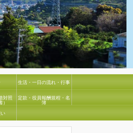
介
生活・一日の流れ・行事
借対照
定款・役員報酬規程・名
書）
簿
願い