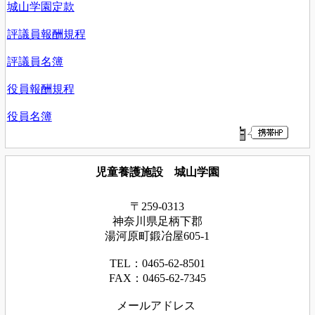
城山学園定款
評議員報酬規程
評議員名簿
役員報酬規程
役員名簿
児童養護施設 城山学園
〒259-0313
神奈川県足
柄下
郡
湯河原町鍛冶屋605-1
TEL：0465‐62‐8501
FAX：0465‐62‐7345
メールアドレス