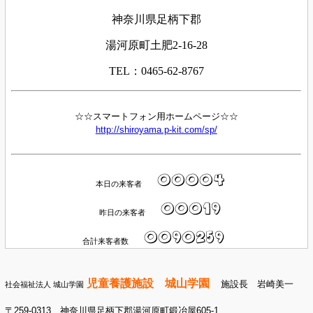
神奈川県足柄下郡
湯河原町土肥2-16-28
TEL：0465-62-8767
☆☆スマートフォン用ホームページ☆☆
http://shiroyama.p-kit.com/sp/
本日の来客者
昨日の来客者
合計来客者数
児童養護施設 城山学園
施設長 岩崎美一
社会福祉法人 城山学園
〒259-0313 神奈川県足柄下郡湯河原町鍛冶屋605-1