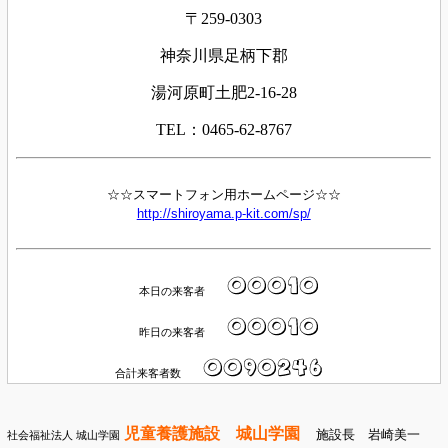
〒259-0303
神奈川県足柄下郡
湯河原町土肥2-16-28
TEL：0465-62-8767
☆☆スマートフォン用ホームページ☆☆
http://shiroyama.p-kit.com/sp/
本日の来客者
昨日の来客者
合計来客者数
児童養護施設 城山学園
施設長 岩崎美一
社会福祉法人 城山学園