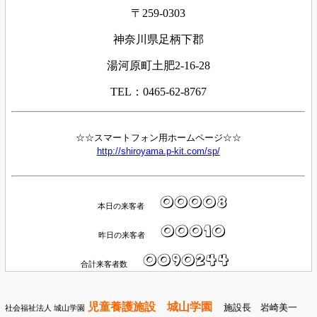
〒259-0303
神奈川県足柄下郡
湯河原町土肥2-16-28
TEL：0465-62-8767
☆☆スマートフォン用ホームページ☆☆
http://shiroyama.p-kit.com/sp/
本日の来客者
昨日の来客者
合計来客者数
児童養護施設 城山学園
施設長 岩崎美一
社会福祉法人 城山学園