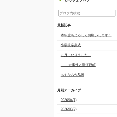
しろやまブログ
最新記事
本年度もよろしくお願いします！
小学校卒業式
３月になりました。
二.二六事件と湯河原町
あすなろ作品展
月別アーカイブ
2026/04(1)
2026/03(2)