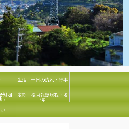
介
生活・一日の流れ・行事
借対照
定款・役員報酬規程・名
書）
簿
願い