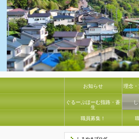
お知らせ
理念・
ぐるーぷほーむ指路・蒼
し
生
職員募集！