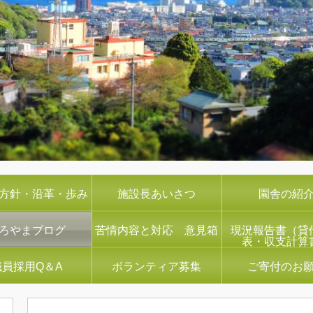
方針・沿革・歩み
施設長あいさつ
園舎の紹
ろやまブログ
苦情内容と対応 意見箱
現況報告書（貸
表・収支計算
職員採用Q＆A
ボランティア募集
ご寄付のお