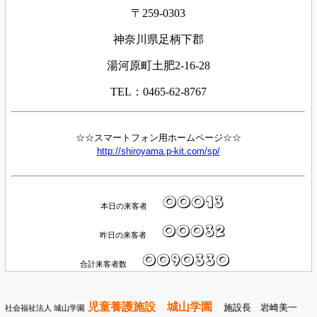
〒259-0303
神奈川県足柄下郡
湯河原町土肥2-16-28
TEL：0465-62-8767
☆☆スマートフォン用ホームページ☆☆
http://shiroyama.p-kit.com/sp/
本日の来客者
昨日の来客者
合計来客者数
児童養護施設 城山学園
施設長 岩崎美一
社会福祉法人 城山学園