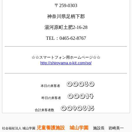
〒259-0303
神奈川県足柄下郡
湯河原町土肥2-16-28
TEL：0465-62-8767
☆☆スマートフォン用ホームページ☆☆
http://shiroyama.p-kit.com/sp/
本日の来客者
昨日の来客者
合計来客者数
児童養護施設 城山学園
施設長 岩崎美一
社会福祉法人 城山学園