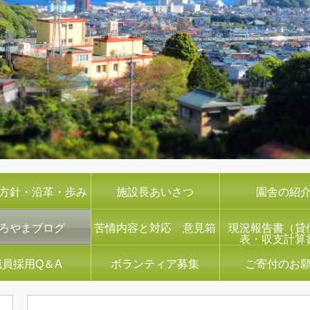
方針・沿革・歩み
施設長あいさつ
園舎の紹
ろやまブログ
苦情内容と対応 意見箱
現況報告書（貸
表・収支計算
職員採用Q＆A
ボランティア募集
ご寄付のお