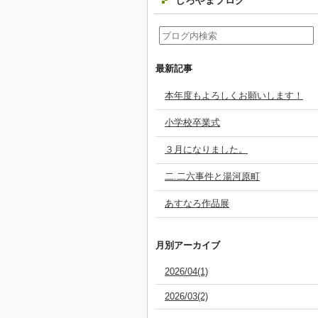
しろやまブログ
最新記事
本年度もよろしくお願いします！
小学校卒業式
３月になりました。
二.二六事件と湯河原町
あすなろ作品展
月別アーカイブ
2026/04(1)
2026/03(2)