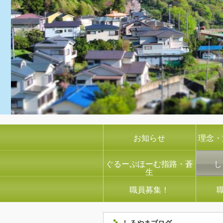
お知らせ
理念・
ぐるーぷほーむ指路・蒼
し
生
職員募集！