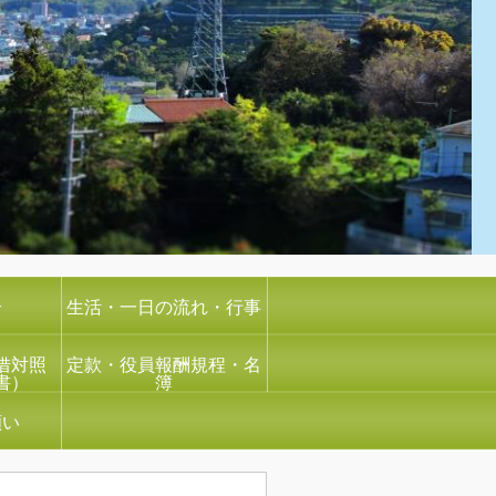
介
生活・一日の流れ・行事
借対照
定款・役員報酬規程・名
書）
簿
願い