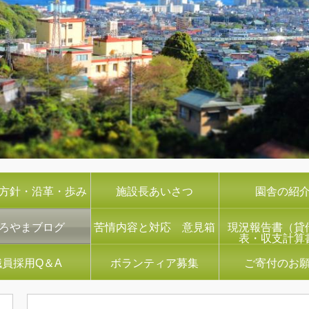
方針・沿革・歩み
施設長あいさつ
園舎の紹
ろやまブログ
苦情内容と対応 意見箱
現況報告書（貸
表・収支計算
職員採用Q＆A
ボランティア募集
ご寄付のお