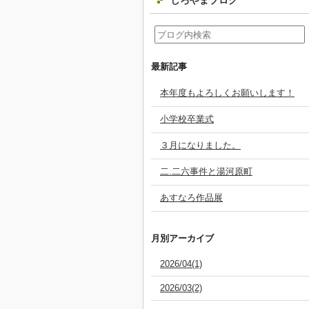
しろやまブログ
最新記事
本年度もよろしくお願いします！
小学校卒業式
３月になりました。
二.二六事件と湯河原町
あすなろ作品展
月別アーカイブ
2026/04(1)
2026/03(2)