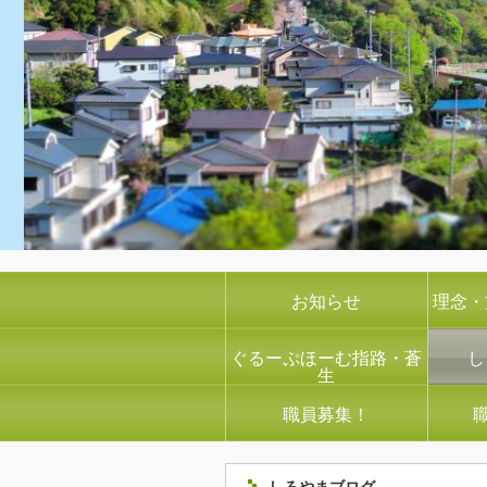
お知らせ
理念・
ぐるーぷほーむ指路・蒼
し
生
職員募集！