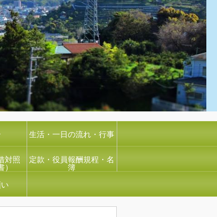
介
生活・一日の流れ・行事
借対照
定款・役員報酬規程・名
書）
簿
願い