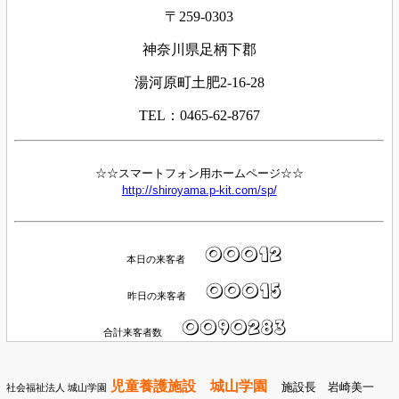
〒259-0303
神奈川県足柄下郡
湯河原町土肥2-16-28
TEL：0465-62-8767
☆☆スマートフォン用ホームページ☆☆
http://shiroyama.p-kit.com/sp/
本日の来客者
昨日の来客者
合計来客者数
児童養護施設 城山学園
施設長 岩崎美一
社会福祉法人 城山学園