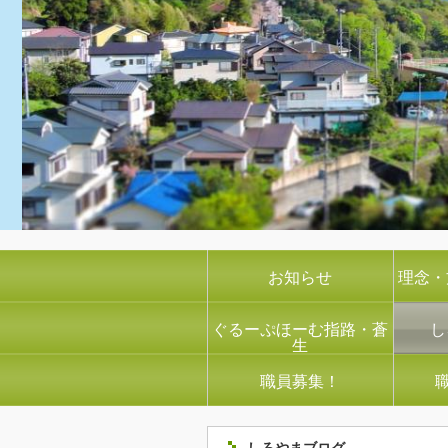
お知らせ
理念・
ぐるーぷほーむ指路・蒼
し
生
職員募集！