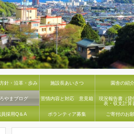
方針・沿革・歩み
施設長あいさつ
園舎の紹
ろやまブログ
苦情内容と対応 意見箱
現況報告書（貸
表・収支計算
職員採用Q＆A
ボランティア募集
ご寄付のお