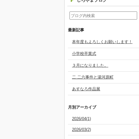
しろやまブログ
最新記事
本年度もよろしくお願いします！
小学校卒業式
３月になりました。
二.二六事件と湯河原町
あすなろ作品展
月別アーカイブ
2026/04(1)
2026/03(2)