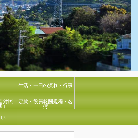
介
生活・一日の流れ・行事
借対照
定款・役員報酬規程・名
書）
簿
願い