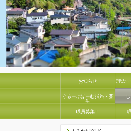
お知らせ
理念・
ぐるーぷほーむ指路・蒼
し
生
職員募集！