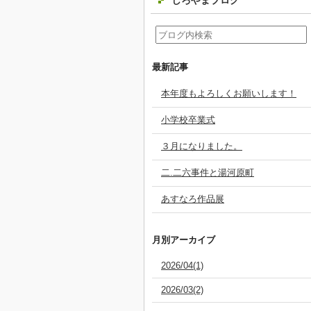
しろやまブログ
最新記事
本年度もよろしくお願いします！
小学校卒業式
３月になりました。
二.二六事件と湯河原町
あすなろ作品展
月別アーカイブ
2026/04(1)
2026/03(2)