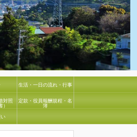
介
生活・一日の流れ・行事
借対照
定款・役員報酬規程・名
書）
簿
願い