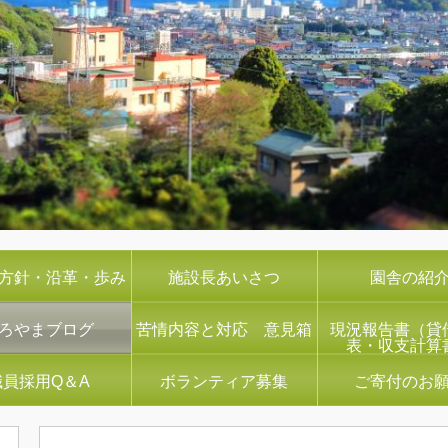
方針・沿革・歩み
施設長あいさつ
園舎の紹
ろやまブログ
苦情内容と対応 意見箱
現況報告書（貸
表・収支計算
職員採用Q＆A
ボランティア募集
ご寄付のお