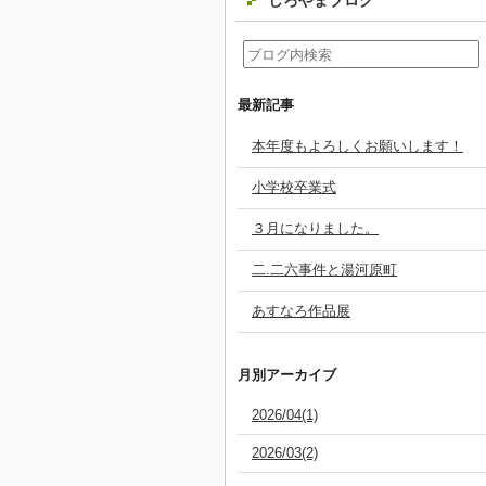
しろやまブログ
最新記事
本年度もよろしくお願いします！
小学校卒業式
３月になりました。
二.二六事件と湯河原町
あすなろ作品展
月別アーカイブ
2026/04(1)
2026/03(2)