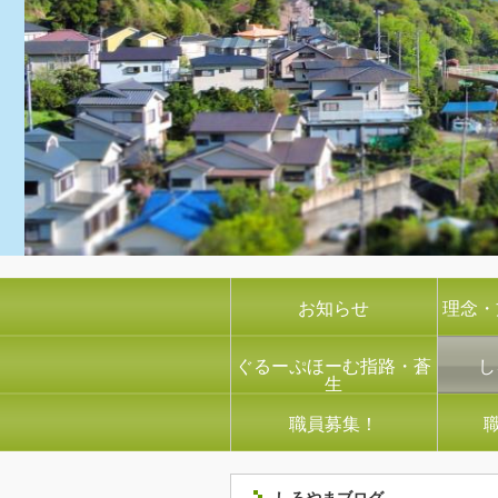
お知らせ
理念・
ぐるーぷほーむ指路・蒼
し
生
職員募集！