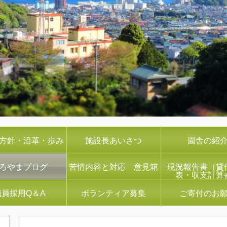
方針・沿革・歩み
施設長あいさつ
園舎の紹
ろやまブログ
苦情内容と対応 意見箱
現況報告書（貸
表・収支計算
職員採用Q＆A
ボランティア募集
ご寄付のお