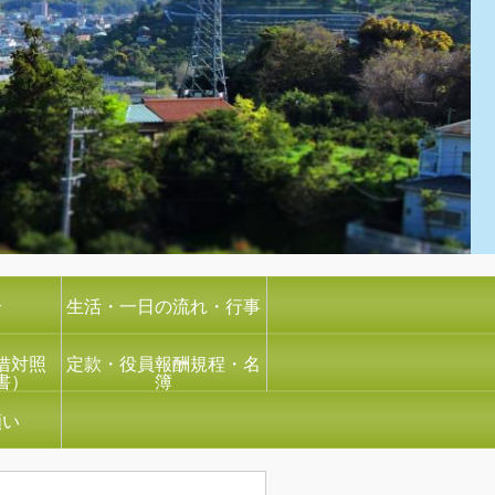
介
生活・一日の流れ・行事
借対照
定款・役員報酬規程・名
書）
簿
願い