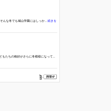
んな冬でも城山学園にはしっか...
続きを
もたちの格好がさらに冬模様になって...