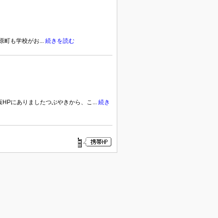
町も学校がお...
続きを読む
HPにありましたつぶやきから、こ...
続き