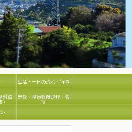
介
生活・一日の流れ・行事
借対照
定款・役員報酬規程・名
書）
簿
願い