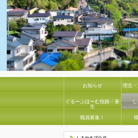
お知らせ
理念・
ぐるーぷほーむ指路・蒼
し
生
職員募集！