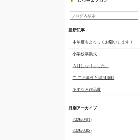
しろやまブログ
最新記事
本年度もよろしくお願いします！
小学校卒業式
３月になりました。
二.二六事件と湯河原町
あすなろ作品展
月別アーカイブ
2026/04(1)
2026/03(2)