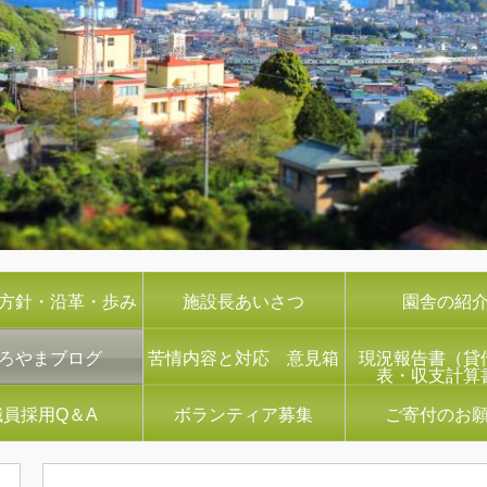
方針・沿革・歩み
施設長あいさつ
園舎の紹
ろやまブログ
苦情内容と対応 意見箱
現況報告書（貸
表・収支計算
職員採用Q＆A
ボランティア募集
ご寄付のお